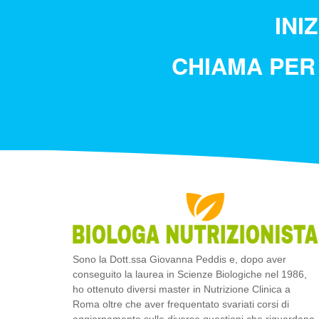
INI
CHIAMA PER
Sono la Dott.ssa Giovanna Peddis e, dopo aver
conseguito la laurea in Scienze Biologiche nel 1986,
ho ottenuto diversi master in Nutrizione Clinica a
Roma oltre che aver frequentato svariati corsi di