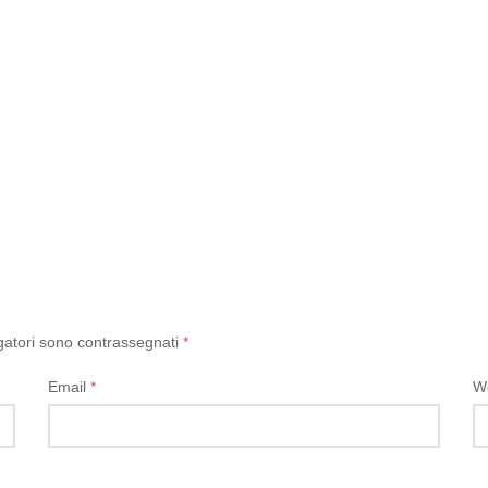
gatori sono contrassegnati
*
Email
*
W