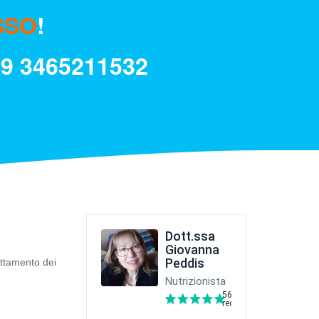
SSO
!
39
3465211532
attamento dei