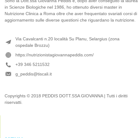
Sono la Dott.ssa Giovanna Peddis e, dopo aver conseguito la laurea
in Scienze Biologiche nel 1986, ho ottenuto diversi master in
Nutrizione Clinica a Roma oltre che aver frequentato svariati corsi di
aggiornamento sulle diverse questioni che riguardano la nutrizione.
Via Cavalcanti n.20 località Su Planu, Selargius (zona
ospedale Brozzu)
https://nutrizionistagiovannapeddis.com/
+39 346 5211532
g_peddis@tiscali.it
Copyrights © 2018 PEDDIS DOTT.SSA GIOVANNA | Tutti i diritti
riservatti.