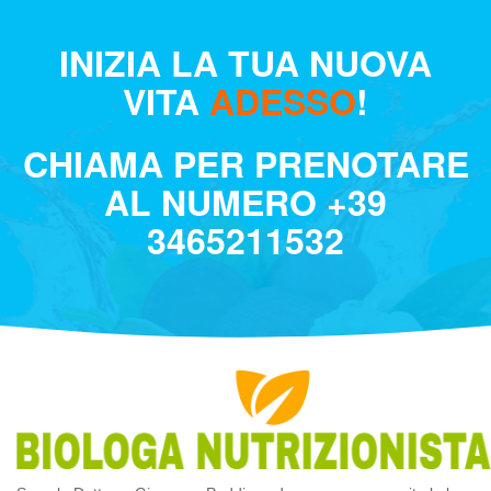
INIZIA LA TUA NUOVA
VITA
ADESSO
!
CHIAMA PER PRENOTARE
AL NUMERO
+39
3465211532