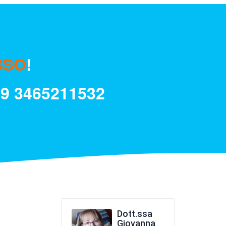
SSO
!
39
3465211532