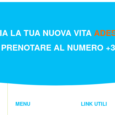
ZIA LA TUA NUOVA VITA
ADE
 PRENOTARE AL NUMERO
+
MENU
LINK UTILI