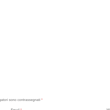
gatori sono contrassegnati
*
Email
*
W